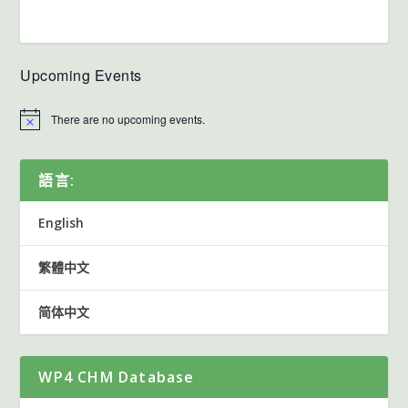
Upcoming Events
There are no upcoming events.
語言:
English
繁體中文
简体中文
WP4 CHM Database